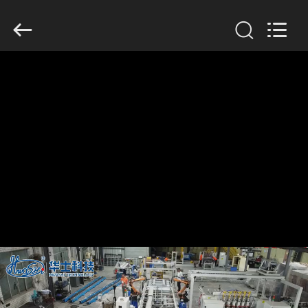
GUANGDONG
HWASHI
TECHNOLOGY
INC..
All
Rights
Reserved.
HAUS
PRODUKTE
ÜBER
UNS
FABRIK-
AUSFLUG
QUALITÄTSKONTROLLE