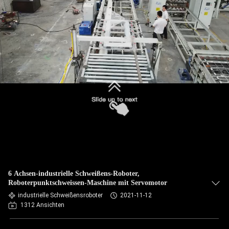
TRETEN
SIE
MIT
UNS
IN
VERBINDUNG
NACHRICHTEN
FÄLLE
6 Achsen-industrielle Schweißens-Roboter,
Roboterpunktschweissen-Maschine mit Servomotor
industrielle Schweißensroboter
2021-11-12
FORDERN
1312 Ansichten
SIE EIN