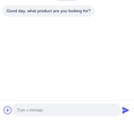
loading...
Good day, what product are you looking for?
Beliebte Kategorien
Alle
Punktschweissen-
Maschendraht-
Maschine
Schweißmaschine
KondensatorSchweißgerät
WannenSchweißgerät
IBC
industrielle
Schweißmaschine
Schweißensroboter
Kondensator-
Entladungs-
DC-Schweißgerät
Schweißgerät