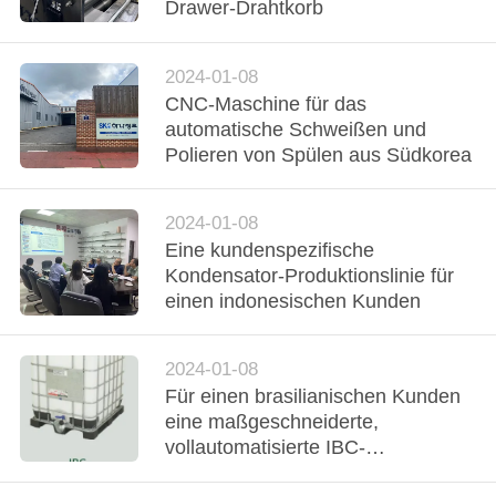
Drawer-Drahtkorb
TRETEN
SIE
2024-01-08
CNC-Maschine für das
MIT
automatische Schweißen und
UNS
Polieren von Spülen aus Südkorea
IN
VERBINDUNG
2024-01-08
Eine kundenspezifische
Kondensator-Produktionslinie für
NACHRICHTEN
einen indonesischen Kunden
FÄLLE
2024-01-08
Für einen brasilianischen Kunden
eine maßgeschneiderte,
FORDERN
vollautomatisierte IBC-
SIE EIN
Käfigrahmen-Produktionslinie