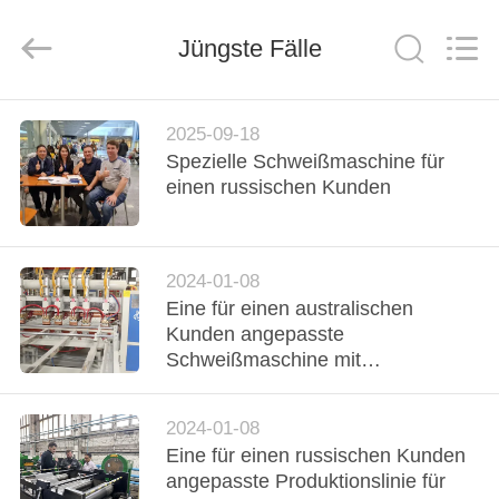
GUANGDONG
HWASHI
TECHNOLOGY
INC..
Jüngste Fälle
All
Rights
Reserved.
HAUS
2025-09-18
Spezielle Schweißmaschine für
PRODUKTE
einen russischen Kunden
ÜBER
2024-01-08
UNS
Eine für einen australischen
Kunden angepasste
FABRIK-
Schweißmaschine mit
Maschenverstärkung
AUSFLUG
2024-01-08
Eine für einen russischen Kunden
QUALITÄTSKONTROLLE
angepasste Produktionslinie für