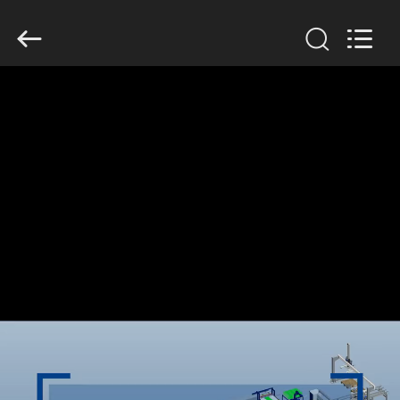
GUANGDONG
HWASHI
TECHNOLOGY
INC..
All
Rights
Reserved.
HAUS
PRODUKTE
ÜBER
UNS
FABRIK-
AUSFLUG
QUALITÄTSKONTROLLE