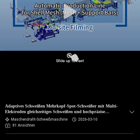
TRETEN
SIE
MIT
UNS
IN
VERBINDUNG
NACHRICHTEN
FÄLLE
Adaptives Schweißen Mehrkopf-Spot-Schweißer mit Multi-
Elektroden gleichzeitiges Schweißen und hochpräzise
Positionierung für die Warenkorbproduktion
Maschendraht-Schweißmaschine
2026-03-10
FORDERN
81 Ansichten
SIE EIN