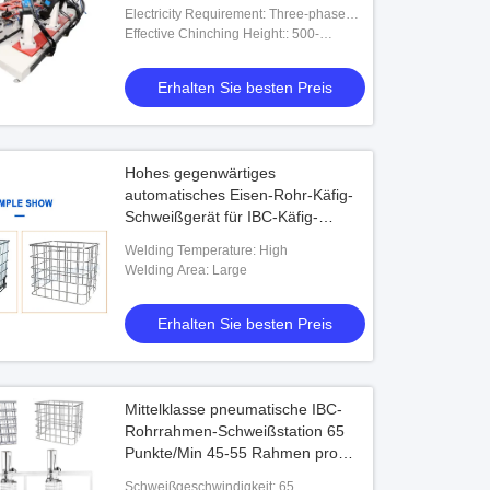
Electricity Requirement: Three-phase
Four Wires 380V±10%
Effective Chinching Height:: 500-
1200mm
Erhalten Sie besten Preis
Hohes gegenwärtiges
automatisches Eisen-Rohr-Käfig-
Schweißgerät für IBC-Käfig-
Rahmen
Welding Temperature: High
Welding Area: Large
Erhalten Sie besten Preis
Mittelklasse pneumatische IBC-
Rohrrahmen-Schweißstation 65
Punkte/Min 45-55 Rahmen pro
Schicht Wettbewerbsfähiger Preis
Schweißgeschwindigkeit: 65