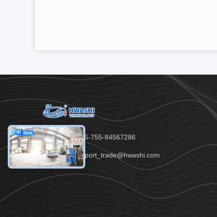
Telefon：86-755-84567286
E-Mail：export_trade@hwashi.com