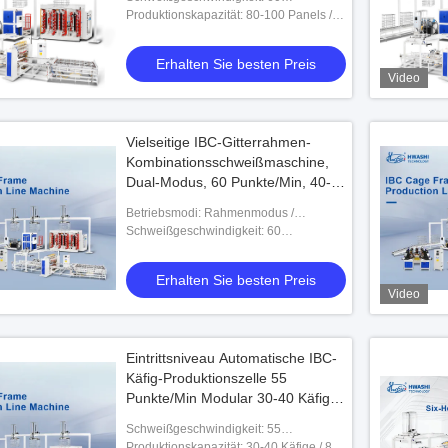
Investition
Maschenkreuzungen/Min
Produktionskapazität: 80-100 Panels / 8-
Stunden-Schicht
Erhalten Sie besten Preis
Video
Vielseitige IBC-Gitterrahmen-
Kombinationsschweißmaschine,
Dual-Modus, 60 Punkte/Min, 40-
50 Einheiten pro Schicht,
Betriebsmodi: Rahmenmodus /
Mehrzweck
Käfigmontagemodus (umschaltbar)
Schweißgeschwindigkeit: 60
Schweißpunkte/min (beide Modi)
Erhalten Sie besten Preis
Video
Eintrittsniveau Automatische IBC-
Käfig-Produktionszelle 55
Punkte/Min Modular 30-40 Käfige
pro Schicht erschwingliche Starter-
Schweißgeschwindigkeit: 55
Lösung
Schweißpunkte/Min
Produktionskapazität: 30-40 Käfige / 8-