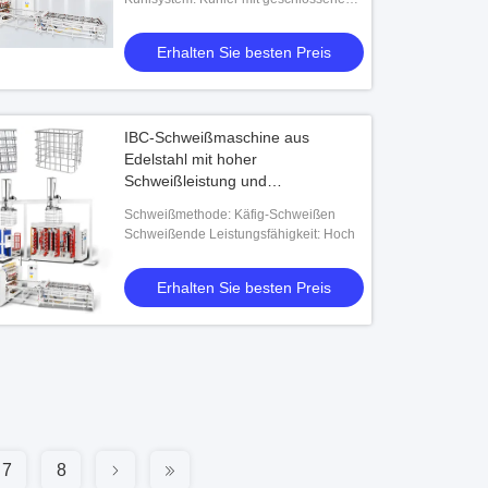
Rahmenkonfigurationen
Kreislauf, 18 l/min, ±1 °C Stabilität
Erhalten Sie besten Preis
IBC-Schweißmaschine aus
Edelstahl mit hoher
Schweißleistung und
gleichbleibenden Ergebnissen bei
Schweißmethode: Käfig-Schweißen
Metallverbindungsprozessen
Schweißende Leistungsfähigkeit: Hoch
Erhalten Sie besten Preis
7
8