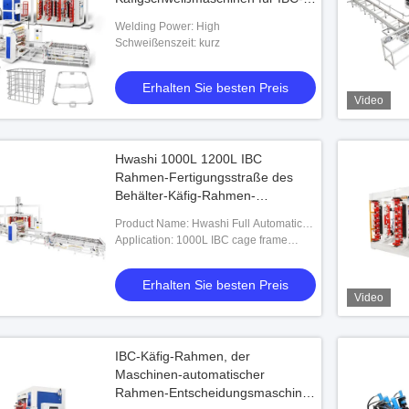
Käfigrahmen
Welding Power: High
Schweißenszeit: kurz
Erhalten Sie besten Preis
Video
Hwashi 1000L 1200L IBC
Rahmen-Fertigungsstraße des
Behälter-Käfig-Rahmen-
Schweißgerät-IBC
Product Name: Hwashi Full Automatic
IBC Cage Frame Welding Machine
Application: 1000L IBC cage frame
Production Line
manufacturing
Erhalten Sie besten Preis
Video
IBC-Käfig-Rahmen, der
Maschinen-automatischer
Rahmen-Entscheidungsmaschine