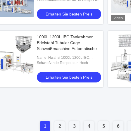
Stunden-Schicht
Erhalten Sie besten Preis
Video
1000L 1200L IBC Tankrahmen
Edelstahl Tubular Cage
Schweißmaschine Automatischer
Schweißer
Name: Hwahsi 1000L 1200L IBC
Tankrahmen Edelstahl Röhrenkäfig
Schweißende Temperatur: Hoch
Schweißmaschine automatisch
geschweißt
Erhalten Sie besten Preis
1
2
3
4
5
6