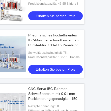
Schweißpunkte/Min
Produktionskapazität: 45-55 Bilder / 8-
Stunden-Schicht
Erhalten Sie besten Preis
Pneumatisches hocheffizientes
IBC-Maschenschweißsystem 75
Punkte/Min. 100–115 Panele pro
Schicht Brasilianischer Markt
Schweißgeschwindigkeit: 75
bewährt
Maschenkreuzungen/Min
Produktionskapazität: 100-115 Panels /
8-Stunden-Schicht
Erhalten Sie besten Preis
CNC-Servo IBC-Rahmen-
Schweißzentrum mit 0,01 mm
Positionierungsgenauigkeit 150
Schweißpunkte/Min und 70-90
Rezept-Erinnerung: 50
Frames pro Schicht
programmierbare
Kühlsystem: Kühler mit geschlossenem