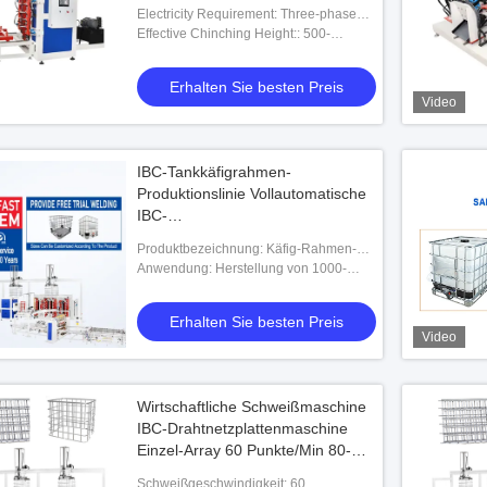
zuschließt
Electricity Requirement: Three-phase
Four Wires 380V±10%
Effective Chinching Height:: 500-
1200mm
Erhalten Sie besten Preis
Video
IBC-Tankkäfigrahmen-
Produktionslinie Vollautomatische
IBC-
Käfigrahmenschweißmaschine
Produktbezeichnung: Käfig-Rahmen-
Schweißgerät-Fertigungsstraße Hwashi
Anwendung: Herstellung von 1000-
volle automatische IBC
Liter-IBC-Käfigrahmen
Erhalten Sie besten Preis
Video
Wirtschaftliche Schweißmaschine
IBC-Drahtnetzplattenmaschine
Einzel-Array 60 Punkte/Min 80-
100 Platten pro Schicht Niedrige
Schweißgeschwindigkeit: 60