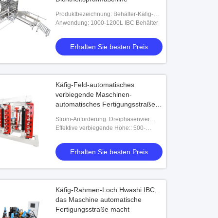
Produktbezeichnung: Behälter-Käfig-
Entdeckungs-Linie IBC-Durchsickern-
Anwendung: 1000-1200L IBC Behälter
Prüfmaschine Hwashi 1000L 1200L IBC
Erhalten Sie besten Preis
Käfig-Feld-automatisches
verbiegende Maschinen-
automatisches Fertigungsstraße
ibc Behälter-Schweißgerät Hwashi
Strom-Anforderung: Dreiphasenvier
IBC
Drähte 380V±10%
Effektive verbiegende Höhe:: 500-
1200mm
Erhalten Sie besten Preis
Käfig-Rahmen-Loch Hwashi IBC,
das Maschine automatische
Fertigungsstraße macht