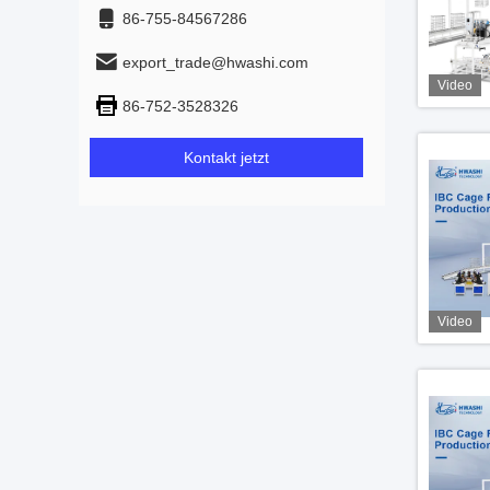
86-755-84567286
export_trade@hwashi.com
Video
86-752-3528326
Kontakt jetzt
Video