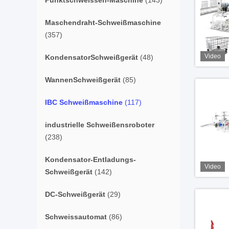
Punktschweissen-Maschine
(143)
Maschendraht-Schweißmaschine
(357)
Video
KondensatorSchweißgerät
(48)
WannenSchweißgerät
(85)
IBC Schweißmaschine
(117)
industrielle Schweißensroboter
(238)
Kondensator-Entladungs-
Video
Schweißgerät
(142)
DC-Schweißgerät
(29)
Schweissautomat
(86)