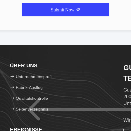
Submit Now
ÜBER UNS
G
Unternehmensprofil
T
Fabrik-Ausflug
Gua
200
Qualitätskontrolle
Unt
Seitenverzeichnis
Sch
Wir
EREIGNISSE