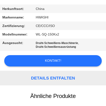
TRETEN
Herkunftsort:
China
SIE
Markenname:
HWASHI
MIT
Zertifizierung:
CE/CCC/ISO
UNS
Modellnummer:
WL-SQ-150Kx2
IN
Ausgesucht:
,
Draht-Schweißens-Maschinerie
VERBINDUNG
Draht-Schweißensausrüstung
KONTAKT!
NACHRICHTEN
FÄLLE
DETAILS ENTFALTEN
FORDERN
Ähnliche Produkte
SIE EIN