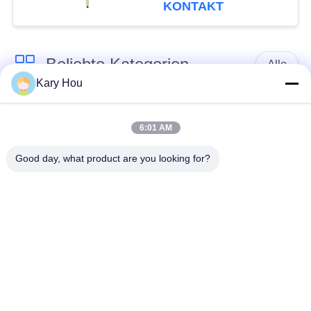
vollautomatisch
KONTAKT
Beliebte Kategorien
Alle
Kary Hou
Punktschweissen-
Maschendraht-
Maschine
Schweißmaschine
6:01 AM
Good day, what product are you looking for?
KondensatorSchweißgerät
WannenSchweißgerät
IBC
industrielle
Schweißmaschine
Schweißensroboter
Kondensator-
Entladungs-
DC-Schweißgerät
Schweißgerät