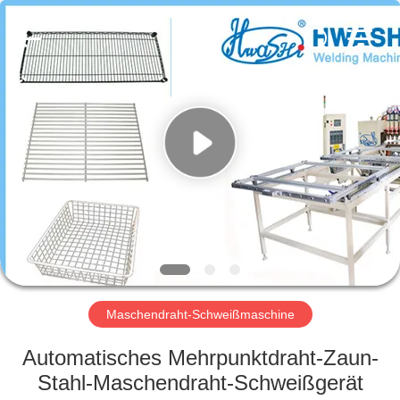
GUANGDONG
HWASHI
TECHNOLOGY
INC..
All
Rights
Reserved.
HAUS
PRODUKTE
ÜBER
UNS
FABRIK-
AUSFLUG
Maschendraht-Schweißmaschine
Automatisches Mehrpunktdraht-Zaun-
QUALITÄTSKONTROLLE
Stahl-Maschendraht-Schweißgerät