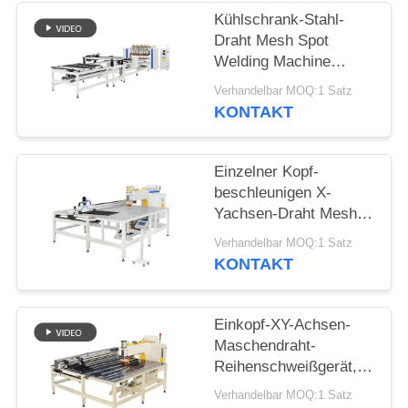
ZITAT
Kühlschrank-Stahl-
Draht Mesh Spot
SEITENVERZEICHNIS
Welding Machine
Multipoint für Draht-
Verhandelbar MOQ:1 Satz
Regal
KONTAKT
DATENSCHUTZ-
BESTIMMUNGEN
Einzelner Kopf-
beschleunigen X-
Yachsen-Draht Mesh
Row Welding Machine
Verhandelbar MOQ:1 Satz
High voll
KONTAKT
automatisches
Einkopf-XY-Achsen-
Maschendraht-
Reihenschweißgerät,
hochpräzise, ​​
Verhandelbar MOQ:1 Satz