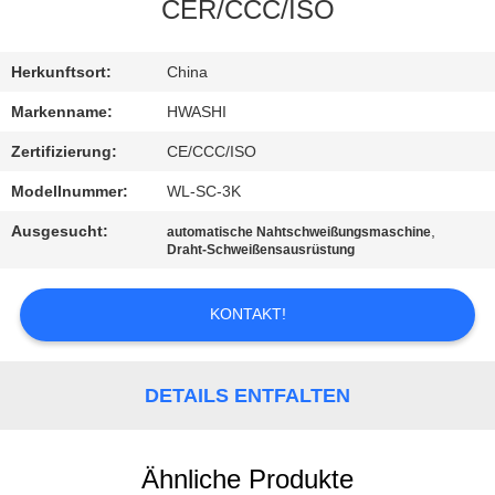
CER/CCC/ISO
TRETEN
SIE
Herkunftsort:
China
MIT
Markenname:
HWASHI
UNS
Zertifizierung:
CE/CCC/ISO
IN
Modellnummer:
WL-SC-3K
VERBINDUNG
Ausgesucht:
,
automatische Nahtschweißungsmaschine
Draht-Schweißensausrüstung
NACHRICHTEN
KONTAKT!
FÄLLE
DETAILS ENTFALTEN
BLOG
Ähnliche Produkte