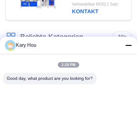
Doppelt-Station
Verhandelbar MOQ:1 Satz
HWASHI
KONTAKT
Beliebte Kategorien
Alle
Kary Hou
Punktschweissen-
Maschendraht-
Maschine
Schweißmaschine
2:28 PM
Good day, what product are you looking for?
KondensatorSchweißgerät
WannenSchweißgerät
IBC
industrielle
Schweißmaschine
Schweißensroboter
Kondensator-
Entladungs-
DC-Schweißgerät