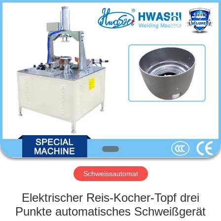
GUANGDONG
HWASHI
TECHNOLOGY
INC..
All
Rights
Reserved.
HAUS
PRODUKTE
ÜBER
UNS
FABRIK-
AUSFLUG
Schweissautomat
Elektrischer Reis-Kocher-Topf drei
QUALITÄTSKONTROLLE
Punkte automatisches Schweißgerät