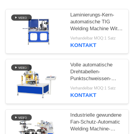
FORDERN
SIE EIN
Laminierungs-Kern-
ZITAT
automatische TIG
Welding Machine With
Panasonics des
SEITENVERZEICHNIS
Verhandelbar MOQ:1 Satz
Transformator-E-I
KONTAKT
schweißende Quelle
DATENSCHUTZ-
Volle automatische
BESTIMMUNGEN
Drehtabellen-
Punktschweissen-
Maschine für Nuss mit
Verhandelbar MOQ:1 Satz
der automatischen
KONTAKT
Fütterung
Industrielle gewundene
Fan-Schutz-Automatic
Welding Machine-