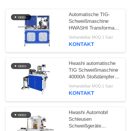
FORDERN
SIE EIN
Automatische TIG-
ZITAT
Schweißmaschine
HWASHI Transformator
EI Laminationskern
SEITENVERZEICHNIS
Verhandelbar MOQ:1 Satz
KONTAKT
DATENSCHUTZ-
Hwashi automatische
BESTIMMUNGEN
TIG Schweißmaschine
40000A Stoßdämpfer
und Nähte
Verhandelbar MOQ:1 Satz
KONTAKT
Hwashi Automobil
Schleusen
Schweißgeräte