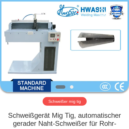
GUANGDONG
HWASHI
TECHNOLOGY
INC..
All
Rights
Reserved.
HAUS
PRODUKTE
ÜBER
UNS
FABRIK-
AUSFLUG
Schweißer mig tig
Schweißgerät Mig Tig, automatischer
QUALITÄTSKONTROLLE
gerader Naht-Schweißer für Rohr-