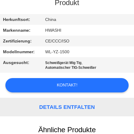
Produkt
TRETEN
SIE
Herkunftsort:
China
MIT
Markenname:
HWASHI
UNS
Zertifizierung:
CE/CCC/ISO
IN
Modellnummer:
WL-YZ-1500
VERBINDUNG
Ausgesucht:
,
Schweißgerät Mig Tig
Automatischer TIG-Schweißer
NACHRICHTEN
KONTAKT!
FÄLLE
DETAILS ENTFALTEN
BLOG
Ähnliche Produkte