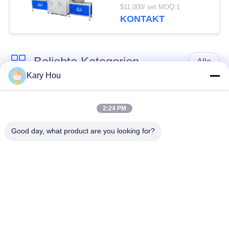
Zuverlässiges
$11,000/ set MOQ:1
Schweißen für sichere
KONTAKT
Fahrzeugschlösser
Beliebte Kategorien
Alle
Kary Hou
Punktschweissen-
Maschendraht-
Maschine
Schweißmaschine
2:24 PM
Good day, what product are you looking for?
KondensatorSchweißgerät
WannenSchweißgerät
IBC
industrielle
Schweißmaschine
Schweißensroboter
Kondensator-
Entladungs-
DC-Schweißgerät