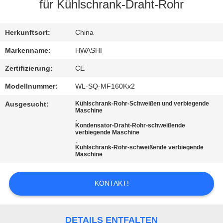
für Kühlschrank-Draht-Rohr
TRETEN
SIE
Herkunftsort:
China
MIT
Markenname:
HWASHI
UNS
Zertifizierung:
CE
IN
Modellnummer:
WL-SQ-MF160Kx2
VERBINDUNG
Ausgesucht:
Kühlschrank-Rohr-Schweißen und verbiegende
Maschine
,
Kondensator-Draht-Rohr-schweißende
NACHRICHTEN
verbiegende Maschine
,
Kühlschrank-Rohr-schweißende verbiegende
Maschine
FÄLLE
KONTAKT!
BLOG
DETAILS ENTFALTEN