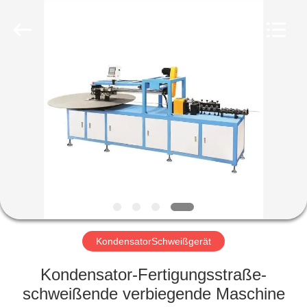
GUANGDONG
HWASHI
TECHNOLOGY
INC..
All
Rights
Reserved.
HAUS
PRODUKTE
ÜBER
UNS
FABRIK-
AUSFLUG
KondensatorSchweißgerät
Kondensator-Fertigungsstraße-
QUALITÄTSKONTROLLE
schweißende verbiegende Maschine