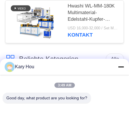
Hwashi WL-MM-180K
Multimaterial-
Edelstahl-Kupfer-
Aluminium-
USD 16,000-32,000 / Set MOQ:1 Satz
Kondensator-
KONTAKT
Drahtgeflecht-
Punktschweißgerät
Beliebte Kategorien
Alle
Kary Hou
Punktschweissen-
Maschendraht-
Maschine
Schweißmaschine
3:49 AM
Good day, what product are you looking for?
KondensatorSchweißgerät
WannenSchweißgerät
IBC
industrielle
Schweißmaschine
Schweißensroboter