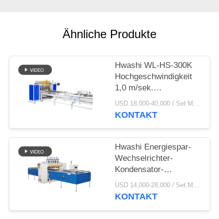
FORDERN
SIE EIN
Ähnliche Produkte
ZITAT
SEITENVERZEICHNIS
Hwashi WL-HS-300K
Hochgeschwindigkeit
1,0 m/sek.
DATENSCHUTZ-
Automatische
USD 18,000-40,000 / Set MOQ:1 Satz
BESTIMMUNGEN
Kühlschrank-
KONTAKT
Kondensator-
Drahtnetz-
Punktschweißmaschine
Hwashi Energiespar-
Wechselrichter-
Kondensator-
Drahtgitter-
USD 14,000-28,000 / Set MOQ:1 Satz
Schweißmaschine mit
KONTAKT
geringem
Stromverbrauch