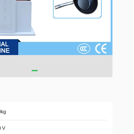
0kg
0 V