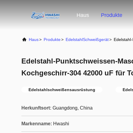
Haus
Produkte
Haus
>
Produkte
>
EdelstahlSchweißgerät
>
Edelstahl
Edelstahl-Punktschweissen-Mas
Kochgeschirr-304 42000 uF für To
Edelstahlschweißensausrüstung
Edel
Herkunftsort:
Guangdong, China
Markenname:
Hwashi