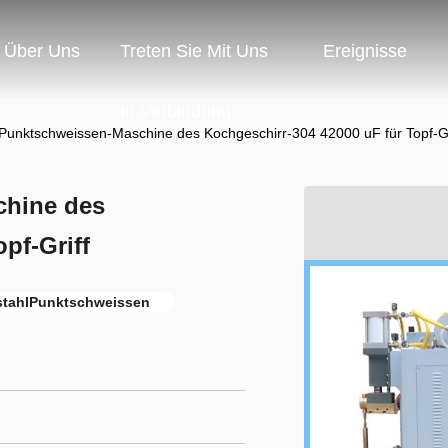
Über Uns
Treten Sie Mit Uns
Ereignisse
In Verbindung
-Punktschweissen-Maschine des Kochgeschirr-304 42000 uF für Topf-Gr
chine des
pf-Griff
stahlPunktschweissen