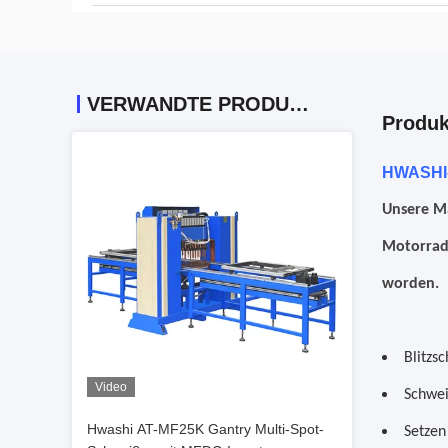
VERWANDTE PRODUKTE
Produk
HWASHI-
Unsere Ma
Motorradh
worden.
Blitzs
Video
Schwei
Hwashi AT-MF25K Gantry Multi-Spot-
Setzen