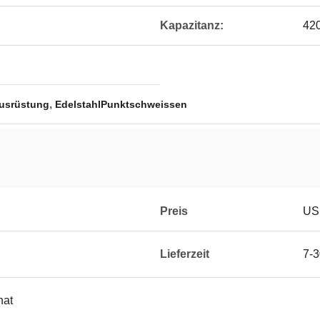
Kapazitanz:
42
,
usrüstung
EdelstahlPunktschweissen
Preis
US 
Lieferzeit
7-3
nat