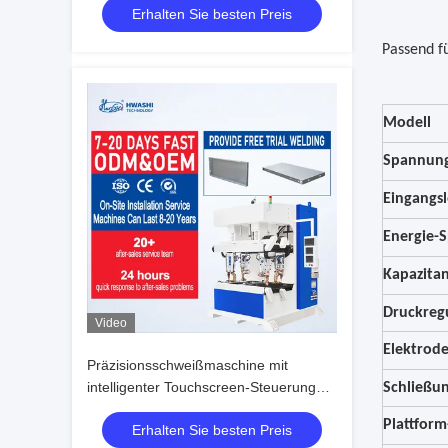
Erhalten Sie besten Preis
Präzisionsbiegekompatibilität
Passend fü
Modell
Spannun
Eingangsl
Energie-S
Kapazita
Druckreg
Video
Elektrod
Präzisionsschweißmaschine mit
intelligenter Touchscreen-Steuerung
Schließu
und 3,0+3,0 mm Schweißdicke
Plattform
Erhalten Sie besten Preis