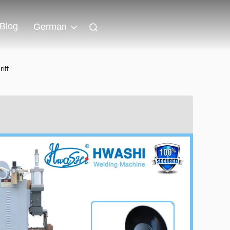
Blog
German
iff