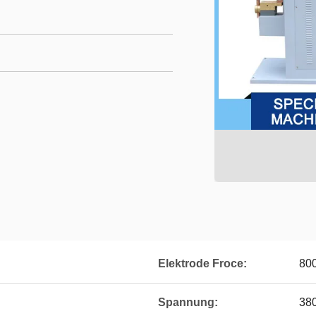
Elektrode Froce:
80
Spannung:
38