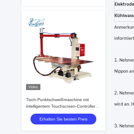
Elektrod
Kühlwass
Anmerkung
informier
1.
Nehmen
Nippon an
Video
2.
Nehmen 
Tisch-Punktschweißmaschine mit
wird an. H
intelligentem Touchscreen-Controller
für 3,0+3,0 MM Schweißdicke und
Erhalten Sie besten Preis
Präzisionsbiegekompatibilität
3.
Nehmen 