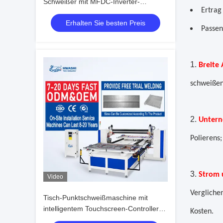
Schweißer mit MFDC-Inverter-
Ertrag
Stromversorgung Servo-getriebene
Erhalten Sie besten Preis
Zufuhr und verstellbarer
Passen
Elektrodenabstand für Blechstärker
1.
Breite
schweißen
2.
Untern
Polierens
3.
Strom 
Video
Vergliche
Tisch-Punktschweißmaschine mit
intelligentem Touchscreen-Controller
Kosten.
für 3,0+3,0 MM Schweißdicke und