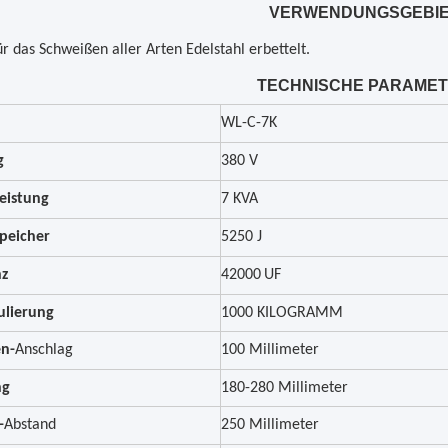
VERWENDUNGSGEBI
r das Schweißen aller Arten Edelstahl erbettelt.
TECHNISCHE PARAME
WL-C-7K
g
380 V
eistung
7 KVA
peicher
5250 J
nz
42000
UF
ulierung
1000
KILOGRAMM
en-
Anschlag
100 Millimeter
ng
180-280 Millimeter
-
Abstand
250 Millimeter