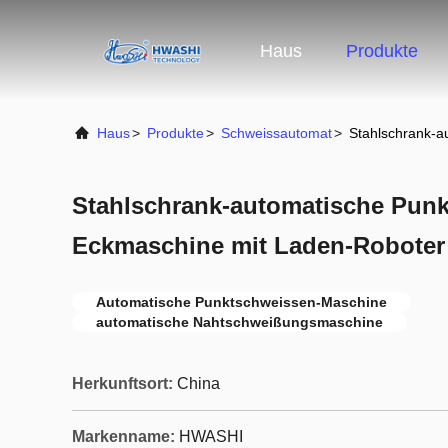
Haus
Produkte
Haus
>
Produkte
>
Schweissautomat
>
Stahlschrank-a
Stahlschrank-automatische Pun
Eckmaschine mit Laden-Roboter
Automatische Punktschweissen-Maschine
automatische Nahtschweißungsmaschine
Herkunftsort:
China
Markenname:
HWASHI