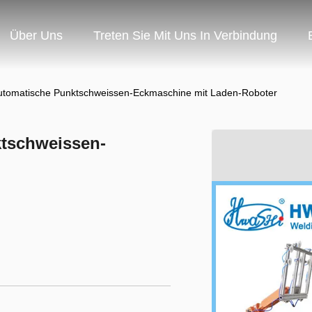
Über Uns
Treten Sie Mit Uns In Verbindung
utomatische Punktschweissen-Eckmaschine mit Laden-Roboter
ktschweissen-