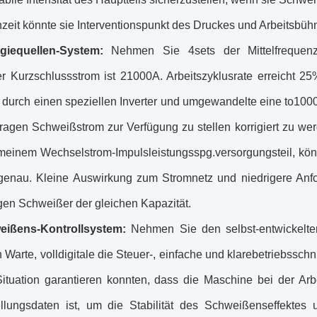
eit könnte sie Interventionspunkt des Druckes und Arbeitsbühn
giequellen-System:
Nehmen Sie 4sets der Mittelfrequenz
r Kurzschlussstrom ist 21000A. Arbeitszyklusrate erreicht 25
r durch einen speziellen Inverter und umgewandelte eine to
ragen Schweißstrom zur Verfügung zu stellen korrigiert zu wer
emeinem Wechselstrom-Impulsleistungsspg.versorgungsteil, könn
e genau. Kleine Auswirkung zum Stromnetz und niedrigere Anf
gen Schweißer der gleichen Kapazität.
eißens-Kontrollsystem:
Nehmen Sie den selbst-entwickelten
 Warte, volldigitale die Steuer-, einfache und klarebetriebssch
Situation garantieren konnten, dass die Maschine bei der Arb
ellungsdaten ist, um die Stabilität des Schweißenseffektes