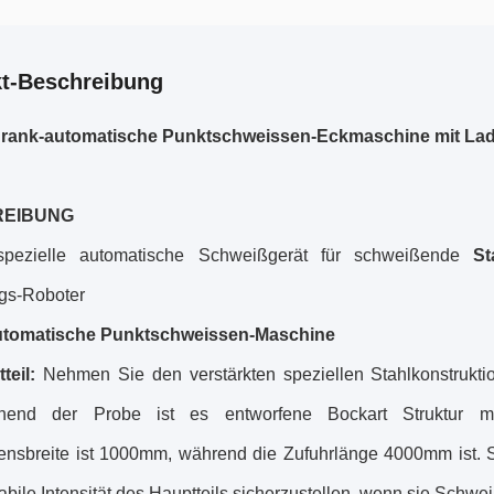
t-Beschreibung
hrank-automatische Punktschweissen-Eckmaschine mit La
REIBUNG
spezielle automatische Schweißgerät für schweißende
St
gs-Roboter
Automatische Punktschweissen-Maschine
teil:
Nehmen Sie den verstärkten speziellen Stahlkonstruktio
chend der Probe ist es entworfene Bockart Struktur 
nsbreite ist 1000mm, während die Zufuhrlänge 4000mm ist.
abile Intensität des Hauptteils sicherzustellen, wenn sie Schwe