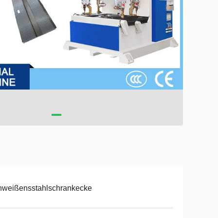
hweißensstahlschrankecke