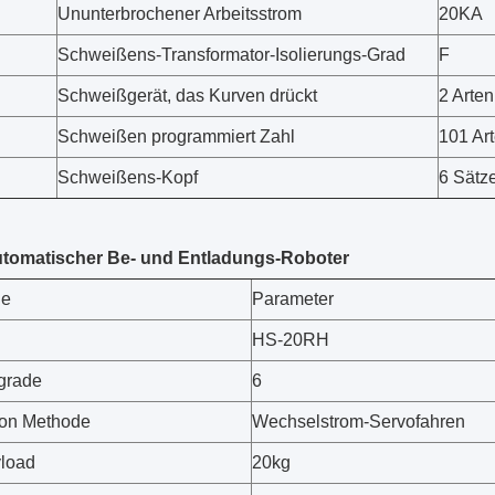
Ununterbrochener Arbeitsstrom
20KA
Schweißens-Transformator-Isolierungs-Grad
F
Schweißgerät, das Kurven drückt
2 Arten
Schweißen programmiert Zahl
101 Ar
Schweißens-Kopf
6 Sätz
Automatischer Be- und Entladungs-Roboter
le
Parameter
HS-20RH
sgrade
6
von Methode
Wechselstrom-Servofahren
load
20kg