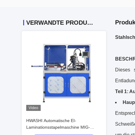
Produk
VERWANDTE PRODUKTE
Stahlsc
BESCH
Dieses 
Entladun
Teil 1: 
Haupt
Video
Entspre
HWASHI Automatische EI-
Schweiße
Laminationsstapelmaschine MIG-
Schweißer für das Schweißen von EI-
um die st