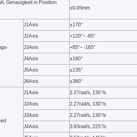
t, Genauigkeit in Position
±0.05mm
J1Axis
±170°
J2Axis
+120°~ -85°
gs-
J3Axis
+85°~ -165°
J4Axis
±180°
J5Axis
±135°
J6Axis
±360°
J1Axis
2.27rad/s, 130°/s
J2Axis
2.27rad/s, 130°/s
J3Axis
2.27rad/s, 130°/s
eed
J4Axis
3.93rad/s, 225°/s