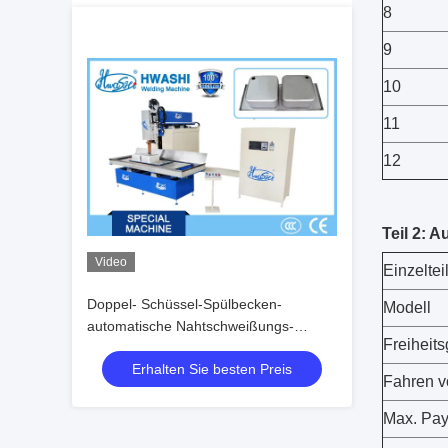
8
9
10
11
12
Teil 2: 
Video
Einzeltei
Doppel- Schüssel-Spülbecken-
Modell
automatische Nahtschweißungs-
Freiheit
Maschine
Erhalten Sie besten Preis
Fahren 
Max. Pay