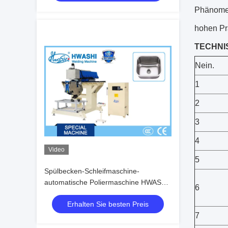
Phänomen
hohen Pr
TECHNI
Nein.
1
2
3
4
Video
5
Spülbecken-Schleifmaschine-
automatische Poliermaschine HWASHI
6
WL-AT-PM
Erhalten Sie besten Preis
7