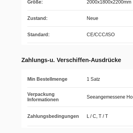
Größe:
2000x1800x2200mm
Zustand:
Neue
Standard:
CE/CCC/ISO
Zahlungs-u. Verschiffen-Ausdrücke
Min Bestellmenge
1 Satz
Verpackung
Seeangemessene Hol
Informationen
Zahlungsbedingungen
L / C, T / T