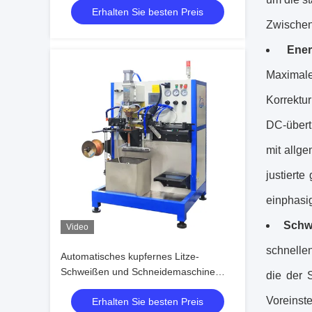
Erhalten Sie besten Preis
Teilen
Zwischenz
Ener
Maximale
Korrektu
DC-übert
mit allg
justiert
einphasi
Schw
Video
schnellen
Automatisches kupfernes Litze-
Schweißen und Schneidemaschine
die der 
CER/CCC/ISO HWASHI
Voreinst
Erhalten Sie besten Preis