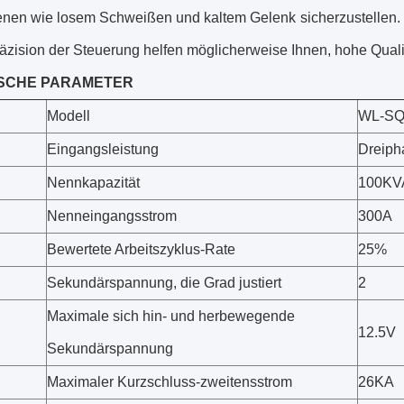
en wie losem Schweißen und kaltem Gelenk sicherzustellen. D
äzision der Steuerung helfen möglicherweise Ihnen, hohe Quali
SCHE PARAMETER
Modell
WL-SQ
Eingangsleistung
Dreiph
Nennkapazität
100KV
Nenneingangsstrom
300A
Bewertete Arbeitszyklus-Rate
25%
Sekundärspannung, die Grad justiert
2
Maximale sich hin- und herbewegende
12.5V
Sekundärspannung
Maximaler Kurzschluss-zweitensstrom
26KA