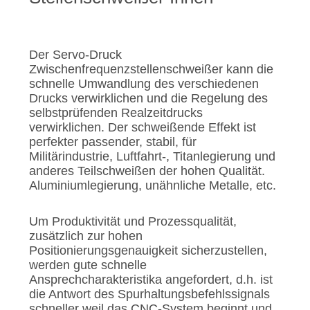
FORDERN
SIE EIN
ZITAT
Der Servo-Druck
Zwischenfrequenzstellenschweißer kann die
schnelle Umwandlung des verschiedenen
SEITENVERZEICHNIS
Drucks verwirklichen und die Regelung des
selbstprüfenden Realzeitdrucks
verwirklichen. Der schweißende Effekt ist
DATENSCHUTZ-
perfekter passender, stabil, für
BESTIMMUNGEN
Militärindustrie, Luftfahrt-, Titanlegierung und
anderes Teilschweißen der hohen Qualität.
Aluminiumlegierung, unähnliche Metalle, etc.
Um Produktivität und Prozessqualität,
zusätzlich zur hohen
Positionierungsgenauigkeit sicherzustellen,
werden gute schnelle
Ansprechcharakteristika angefordert, d.h. ist
die Antwort des Spurhaltungsbefehlssignals
schneller weil das CNC-System beginnt und