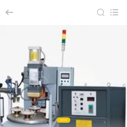
GUANGDONG
HWASHI
TECHNOLOGY
INC..
All
Rights
Reserved.
HAUS
PRODUKTE
ÜBER
UNS
FABRIK-
AUSFLUG
QUALITÄTSKONTROLLE
NEWS