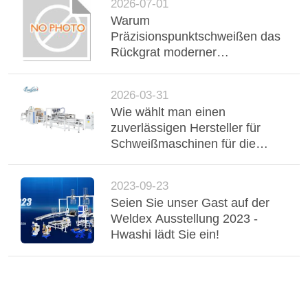
2026-07-01
Warum
Präzisionspunktschweißen das
Rückgrat moderner
Metallverbindungen in der
Automobil- und
2026-03-31
Industriebranche ist
Wie wählt man einen
zuverlässigen Hersteller für
Schweißmaschinen für die
Spezialschweißmaschine für
Spotschweißmaschinen und
2023-09-23
Schweißmaschinen?
Seien Sie unser Gast auf der
Weldex Ausstellung 2023 -
Hwashi lädt Sie ein!