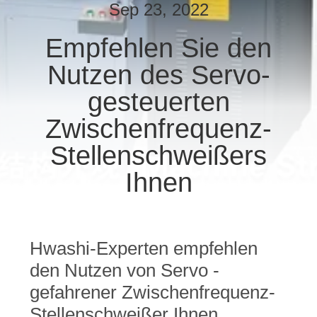
Sep 23, 2022
TRETEN
Empfehlen Sie den
SIE
Nutzen des Servo-
MIT
UNS
gesteuerten
IN
Zwischenfrequenz-
VERBINDUNG
Stellenschweißers
Ihnen
NACHRICHTEN
FÄLLE
Hwashi-Experten empfehlen
den Nutzen von Servo -
BLOG
gefahrener Zwischenfrequenz-
Stellenschweißer Ihnen