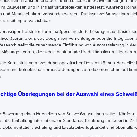
chiedliche Branchen erfordern unterschiedliche Schweißlösungen. Be
 im Bauwesen und in Infrastrukturprojekten eingesetzt, während Rolln
 und Metallbehältern verwendet werden. Punktschweißmaschinen bleib
erarbeitung unverzichtbar.
verlässiger Hersteller kann maßgeschneiderte Lösungen auf Basis di
hweißparametern, das Design von Vorrichtungen oder die Integration
esearch treibt die zunehmende Einführung von Automatisierung in der
ßlösungen voran, die sich in bestehende Produktionslinien integrieren
die Bereitstellung anwendungsspezifischer Designs können Hersteller 
sern und betriebliche Herausforderungen zu reduzieren, ohne auf komp
n.
ichtige Überlegungen bei der Auswahl eines Schwei
r Bewertung eines Herstellers von Schweißmaschinen sollten Käufer m
n die Einhaltung internationaler Standards, Erfahrung im Export in Zie
n. Dokumentation, Schulung und Ersatzteilverfügbarkeit sind ebenfalls wi