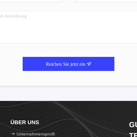
Reichen Sie jetzt ein
ÜBER UNS
G
Unternehmensprofil
T