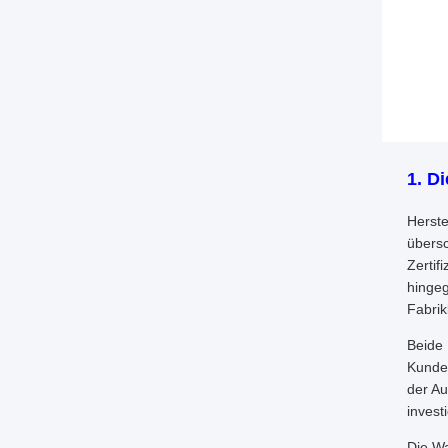
1. D
Herste
übersc
Zertif
hingeg
Fabri
Beide 
Kunden
der Au
invest
Die Wa