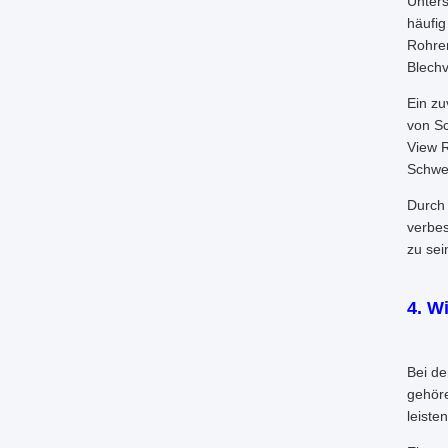
Unters
häufig
Rohren
Blechv
Ein zu
von Sc
View R
Schwei
Durch 
verbes
zu sei
4. W
Bei de
gehöre
leiste