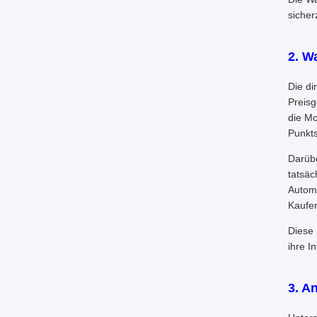
sicher
2. W
Die di
Preisg
die Mo
Punkts
Darübe
tatsäc
Automa
Kaufen
Diese 
ihre I
3. A