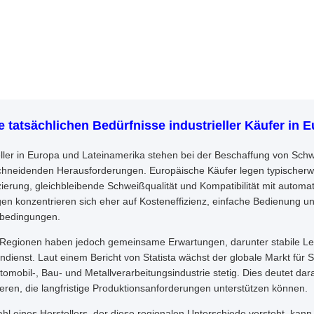
ie tatsächlichen Bedürfnisse industrieller Käufer in
ller in Europa und Lateinamerika stehen bei der Beschaffung von Schwe
hneidenden Herausforderungen. Europäische Käufer legen typischerwe
izierung, gleichbleibende Schweißqualität und Kompatibilität mit automat
en konzentrieren sich eher auf Kosteneffizienz, einfache Bedienung u
kbedingungen.
Regionen haben jedoch gemeinsame Erwartungen, darunter stabile Lei
dienst. Laut einem Bericht von Statista wächst der globale Markt für
tomobil-, Bau- und Metallverarbeitungsindustrie stetig. Dies deutet darau
ieren, die langfristige Produktionsanforderungen unterstützen können.
hl eines Herstellers, der diese regionalen Unterschiede versteht, kan