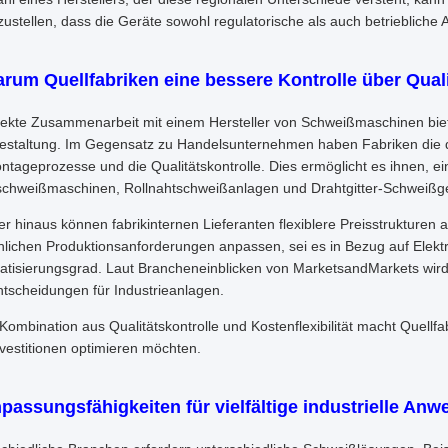
zustellen, dass die Geräte sowohl regulatorische als auch betriebliche 
arum Quellfabriken eine bessere Kontrolle über Qual
rekte Zusammenarbeit mit einem Hersteller von Schweißmaschinen bie
estaltung. Im Gegensatz zu Handelsunternehmen haben Fabriken die d
ntageprozesse und die Qualitätskontrolle. Dies ermöglicht es ihnen, e
chweißmaschinen, Rollnahtschweißanlagen und Drahtgitter-Schweißge
r hinaus können fabrikinternen Lieferanten flexiblere Preisstrukturen 
hlichen Produktionsanforderungen anpassen, sei es in Bezug auf Elekt
tisierungsgrad. Laut Brancheneinblicken von MarketsandMarkets wird d
tscheidungen für Industrieanlagen.
Kombination aus Qualitätskontrolle und Kostenflexibilität macht Quellfab
nvestitionen optimieren möchten.
npassungsfähigkeiten für vielfältige industrielle A