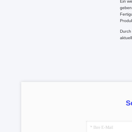
Ein we
geben 
Fertig
Produk
Durch 
aktuel
S