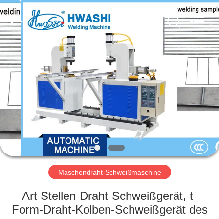
GUANGDONG
HWASHI
TECHNOLOGY
INC..
All
Rights
Reserved.
HAUS
PRODUKTE
ÜBER
UNS
FABRIK-
AUSFLUG
Maschendraht-Schweißmaschine
Art Stellen-Draht-Schweißgerät, t-
QUALITÄTSKONTROLLE
Form-Draht-Kolben-Schweißgerät des