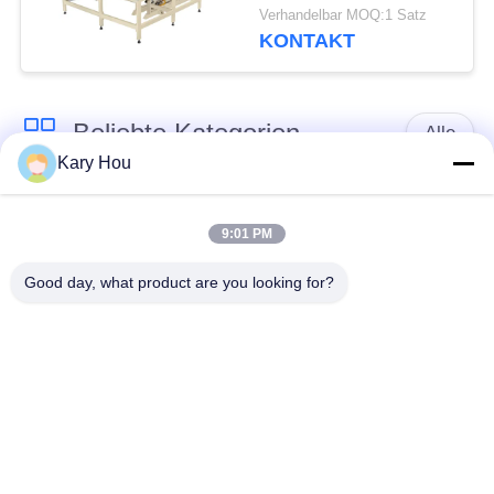
hochpräzise, ​​
Verhandelbar MOQ:1 Satz
vollautomatisch
KONTAKT
Beliebte Kategorien
Alle
Kary Hou
Punktschweissen-
Maschendraht-
Maschine
Schweißmaschine
9:01 PM
Good day, what product are you looking for?
KondensatorSchweißgerät
WannenSchweißgerät
IBC
industrielle
Schweißmaschine
Schweißensroboter
Kondensator-
Entladungs-
DC-Schweißgerät