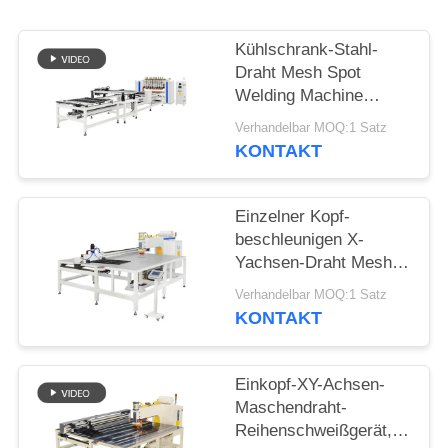
ZITAT
Kühlschrank-Stahl-
SEITENVERZEICHNIS
Draht Mesh Spot
Welding Machine
Multipoint für Draht-
DATENSCHUTZ-
Verhandelbar MOQ:1 Satz
Regal
KONTAKT
BESTIMMUNGEN
Einzelner Kopf-
beschleunigen X-
Yachsen-Draht Mesh
Row Welding Machine
Verhandelbar MOQ:1 Satz
High voll
KONTAKT
automatisches
Einkopf-XY-Achsen-
Maschendraht-
Reihenschweißgerät,