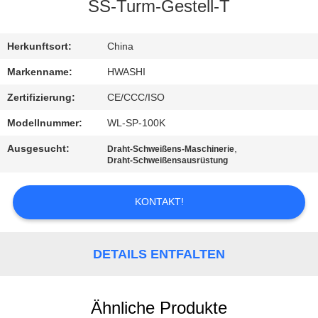
SS-Turm-Gestell-T
TRETEN
SIE
Herkunftsort:
China
MIT
Markenname:
HWASHI
UNS
Zertifizierung:
CE/CCC/ISO
IN
Modellnummer:
WL-SP-100K
VERBINDUNG
Ausgesucht:
,
Draht-Schweißens-Maschinerie
Draht-Schweißensausrüstung
NACHRICHTEN
KONTAKT!
FÄLLE
DETAILS ENTFALTEN
FORDERN
SIE EIN
Ähnliche Produkte