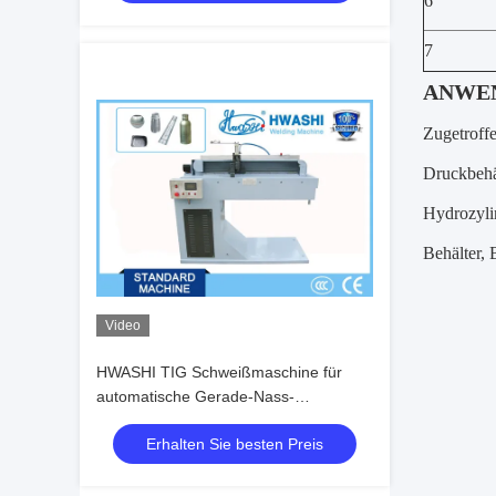
6
7
ANWE
Zugetroff
Druckbehäl
Hydrozylin
Behälter, 
Video
HWASHI TIG Schweißmaschine für
automatische Gerade-Nass-
Schweißmaschine
Erhalten Sie besten Preis