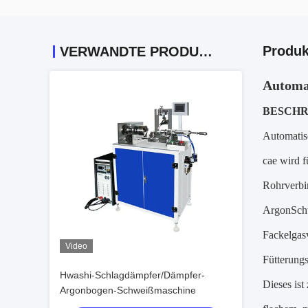
Produk
VERWANDTE PRODUKTE
Automat
BESCHR
Automatis
cae wird 
Rohrverbi
ArgonSchw
Fackelgas
Video
Fütterungs
Hwashi-Schlagdämpfer/Dämpfer-
Dieses ist
Argonbogen-Schweißmaschine