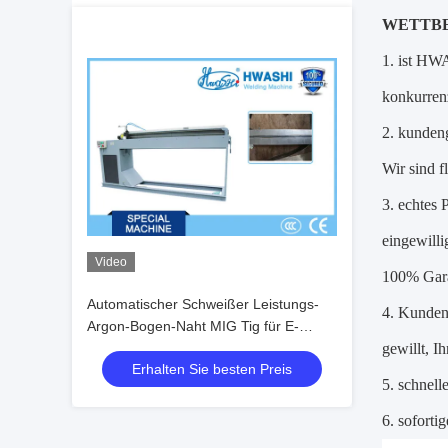
WETTB
1. ist HW
konkurrenz
2. kunden
Wir sind f
3. echtes
eingewill
Video
100% Garan
Automatischer Schweißer Leistungs-
4. Kundend
Argon-Bogen-Naht MIG Tig für E-
Ilaminierung für Transformator
gewillt, Ih
Erhalten Sie besten Preis
5. schnell
6. soforti