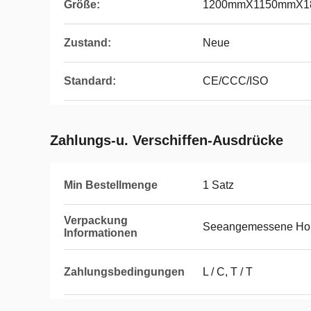
Größe:
1200mmX1150mmX1
Zustand:
Neue
Standard:
CE/CCC/ISO
Zahlungs-u. Verschiffen-Ausdrücke
Min Bestellmenge
1 Satz
Verpackung
Seeangemessene Hol
Informationen
Zahlungsbedingungen
L / C, T / T