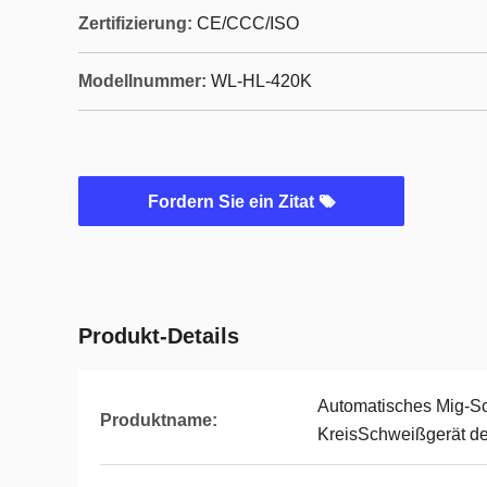
Zertifizierung:
CE/CCC/ISO
Modellnummer:
WL-HL-420K
Fordern Sie ein Zitat
Produkt-Details
Automatisches Mig-S
Produktname:
KreisSchweißgerät de