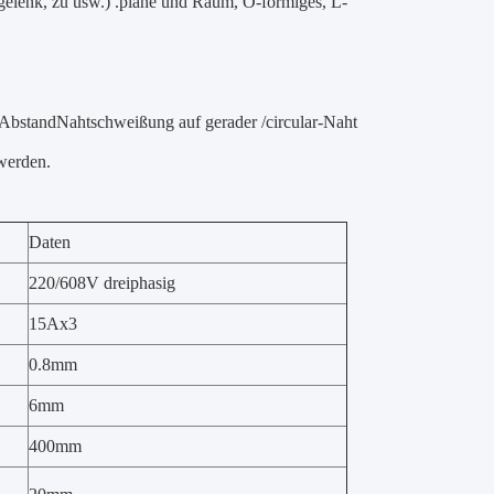
gelenk, zu usw.) .plane und Raum, O-förmiges, L-
AbstandNahtschweißung auf gerader /circular-Naht
werden.
Daten
220/608V dreiphasig
15Ax3
0.8mm
6mm
400mm