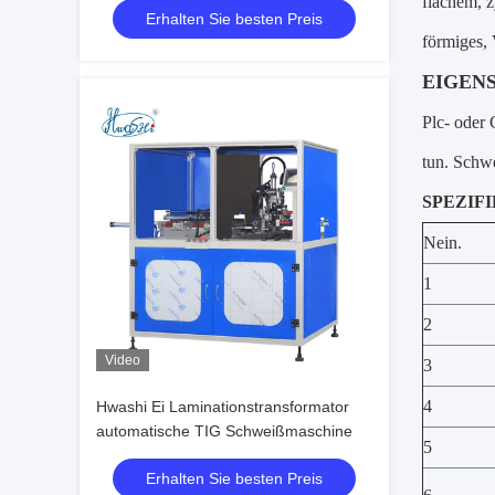
flachem, z
Erhalten Sie besten Preis
förmiges,
EIGEN
Plc- oder
tun. Schw
SPEZIF
Nein.
1
2
Video
3
4
Hwashi Ei Laminationstransformator
automatische TIG Schweißmaschine
5
Erhalten Sie besten Preis