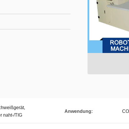
chweißgerät,
Anwendung:
CO
r naht-/TIG