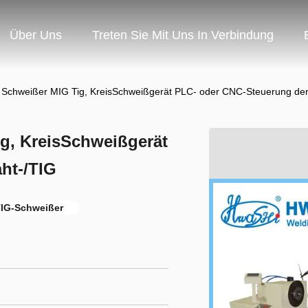
Über Uns
Treten Sie Mit Uns In Verbindung
 Schweißer MIG Tig, KreisSchweißgerät PLC- oder CNC-Steuerung der
g, KreisSchweißgerät
ht-/TIG
TIG-Schweißer